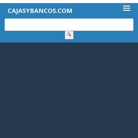
CAJASYBANCOS.COM
🔍