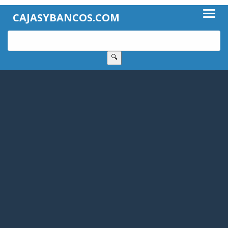
CAJASYBANCOS.COM
🔍