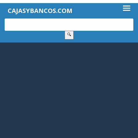
CAJASYBANCOS.COM
🔍