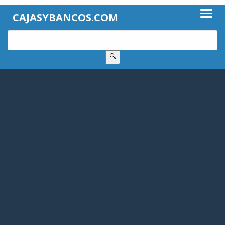
CAJASYBANCOS.COM
🔍