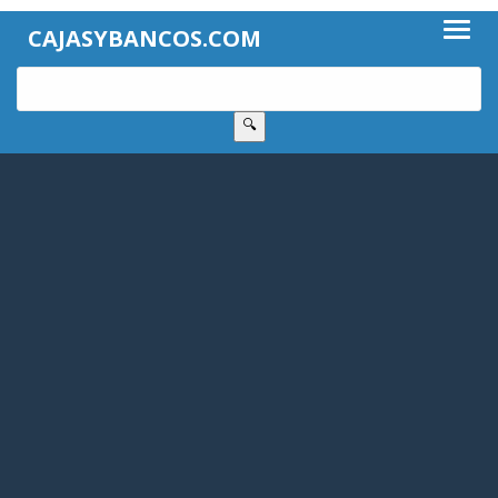
CAJASYBANCOS.COM
🔍