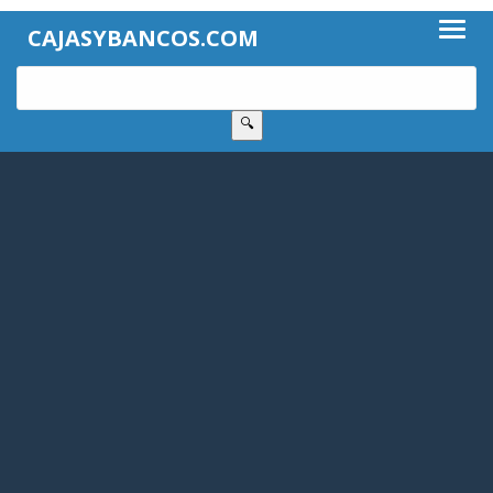
CAJASYBANCOS.COM
🔍