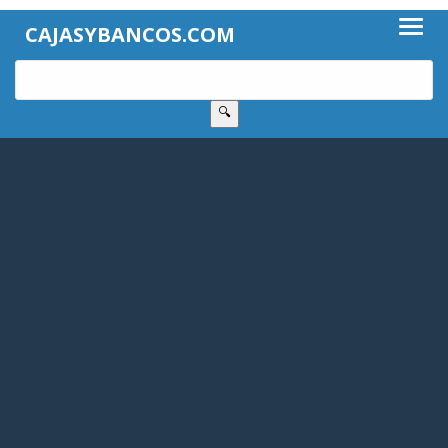
CAJASYBANCOS.COM
🔍