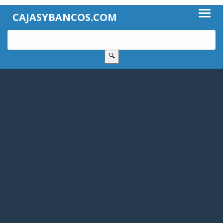
CAJASYBANCOS.COM
🔍