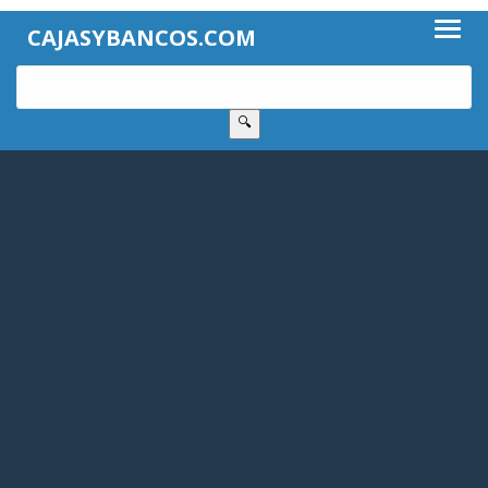
CAJASYBANCOS.COM
🔍