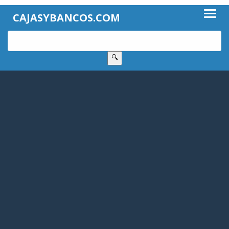
CAJASYBANCOS.COM
🔍