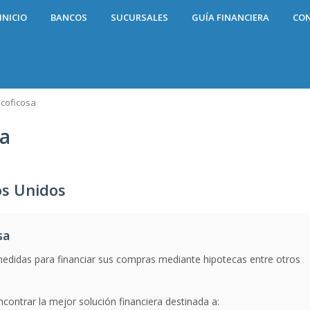
INICIO
BANCOS
SUCURSALES
GUÍA FINANCIERA
CO
coficosa
sa
os Unidos
sa
medidas para financiar sus compras mediante hipotecas entre otros
contrar la mejor solución financiera destinada a: