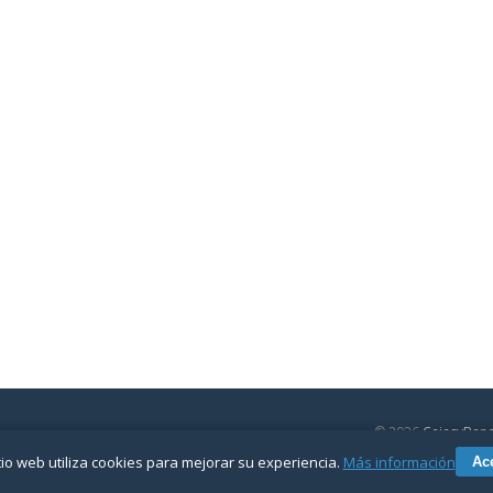
© 2026
CajasyBan
olítica de privacidad
Contactar
tio web utiliza cookies para mejorar su experiencia.
Más información
Ac