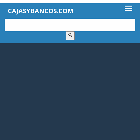
CAJASYBANCOS.COM
🔍