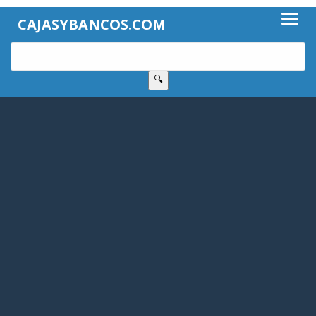
CAJASYBANCOS.COM
🔍