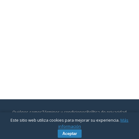
Quiénes somos
Términos y condiciones
Política de privacidad
Contactar
Este sitio web utiliza cookies para mejorar su experiencia.
Más
© 2026
CajasyBancos.com
— Todos los derechos reservados.
información
Aceptar