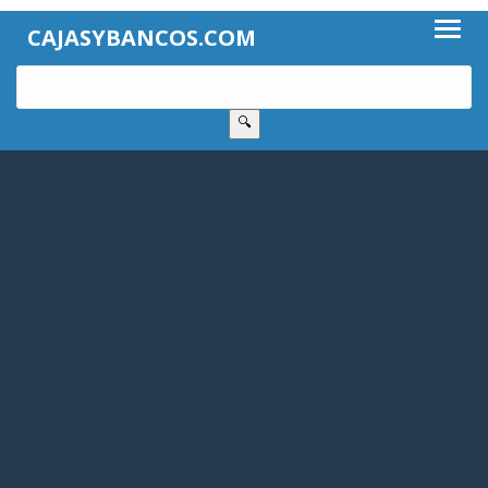
CAJASYBANCOS.COM
🔍