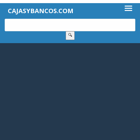
CAJASYBANCOS.COM
🔍