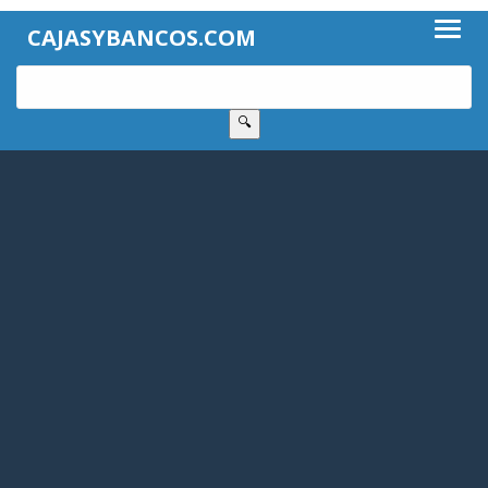
CAJASYBANCOS.COM
🔍