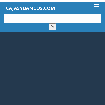
CAJASYBANCOS.COM
🔍