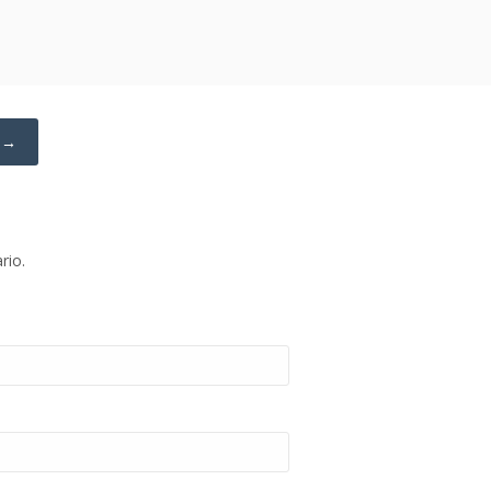
n →
rio.