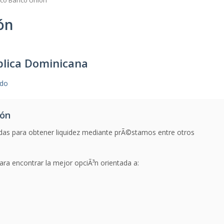
co Banco Unión
ón
lica Dominicana
.do
ión
das para obtener liquidez mediante prÃ©stamos entre otros
ra encontrar la mejor opciÃ³n orientada a: