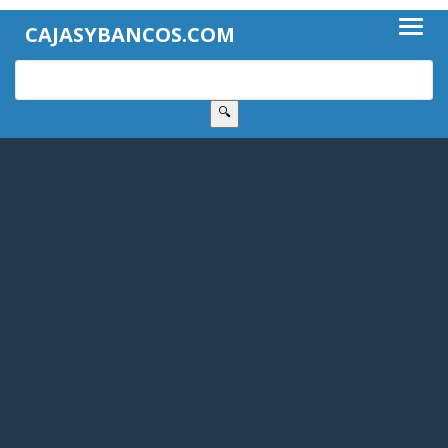
CAJASYBANCOS.COM
🔍