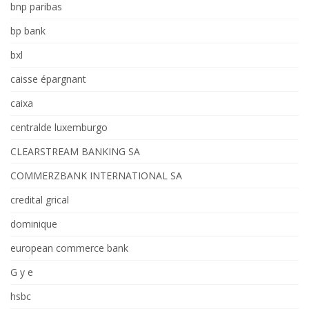
bnp paribas
bp bank
bxl
caisse épargnant
caixa
centralde luxemburgo
CLEARSTREAM BANKING SA
COMMERZBANK INTERNATIONAL SA
credital grical
dominique
european commerce bank
G y e
hsbc