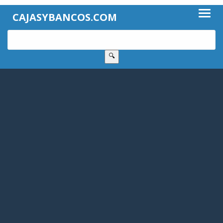
CAJASYBANCOS.COM
🔍