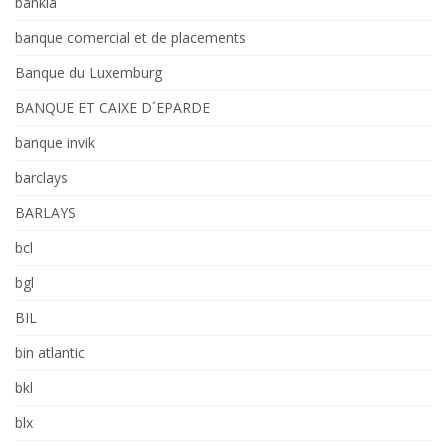
bankia
banque comercial et de placements
Banque du Luxemburg
BANQUE ET CAIXE D´EPARDE
banque invik
barclays
BARLAYS
bcl
bgl
BIL
bin atlantic
bkl
blx