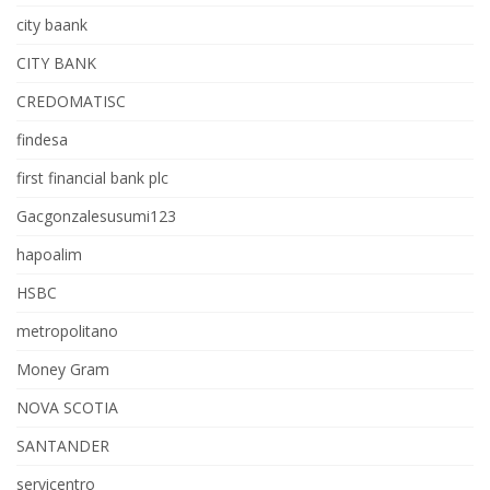
city baank
CITY BANK
CREDOMATISC
findesa
first financial bank plc
Gacgonzalesusumi123
hapoalim
HSBC
metropolitano
Money Gram
NOVA SCOTIA
SANTANDER
servicentro