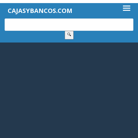
CAJASYBANCOS.COM
🔍