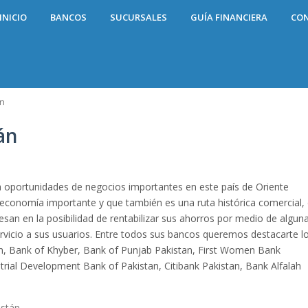
INICIO
BANCOS
SUCURSALES
GUÍA FINANCIERA
CO
án
án
a oportunidades de negocios importantes en este país de Oriente
 economía importante y que también es una ruta histórica comercial,
san en la posibilidad de rentabilizar sus ahorros por medio de algun
ervicio a sus usuarios. Entre todos sus bancos queremos destacarte l
an, Bank of Khyber, Bank of Punjab Pakistan, First Women Bank
trial Development Bank of Pakistan, Citibank Pakistan, Bank Alfalah
istán