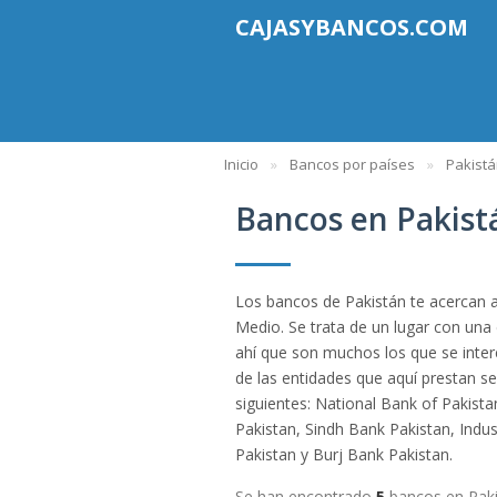
CAJASYBANCOS.COM
Inicio
Bancos por países
Pakist
Bancos en Pakist
Los bancos de Pakistán te acercan 
Medio. Se trata de un lugar con una
ahí que son muchos los que se intere
de las entidades que aquí prestan s
siguientes: National Bank of Pakist
Pakistan, Sindh Bank Pakistan, Indus
Pakistan y Burj Bank Pakistan.
Se han encontrado
5
bancos en Pak