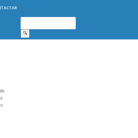
NTACTAR
🔍
 de
as
os