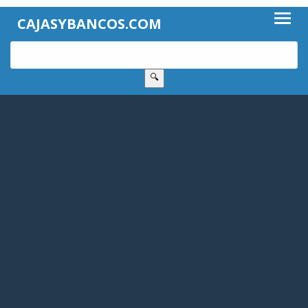
CAJASYBANCOS.COM
🔍