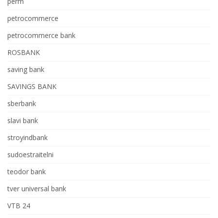
perm
petrocommerce
petrocommerce bank
ROSBANK
saving bank
SAVINGS BANK
sberbank
slavi bank
stroyindbank
sudoestraitelni
teodor bank
tver universal bank
VTB 24