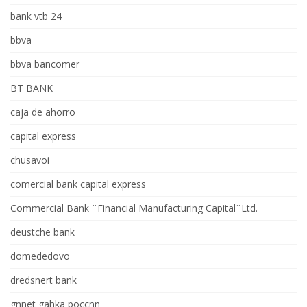
bank vtb 24
bbva
bbva bancomer
BT BANK
caja de ahorro
capital express
chusavoi
comercial bank capital express
Commercial Bank ¨Financial Manufacturing Capital¨Ltd.
deustche bank
domededovo
dredsnert bank
gnnet gahka poccnn