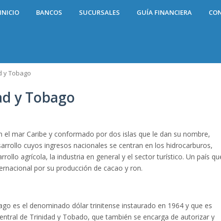
INICIO
BANCOS
SUCURSALES
GUÍA FINANCIERA
CO
d y Tobago
ad y Tobago
 el mar Caribe y conformado por dos islas que le dan su nombre,
arrollo cuyos ingresos nacionales se centran en los hidrocarburos,
rrollo agrícola, la industria en general y el sector turístico. Un país qu
rnacional por su producción de cacao y ron.
ago es el denominado dólar trinitense instaurado en 1964 y que es
ntral de Trinidad y Tobado, que también se encarga de autorizar y