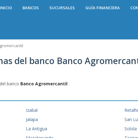
INICIO
BANCOS
SUCURSALES
GUÍA FINANCIERA
CO
gromercantil
inas del banco Banco Agromercant
 del banco
Banco Agromercantil
.
Izabal
Retalh
Jalapa
San Lu
La Antigua
Solola
Mazatenando
Tecpa