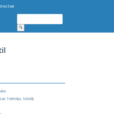
NTACTAR
🔍
il
uleu
cas Tolimã¡n, Sololã¡
n