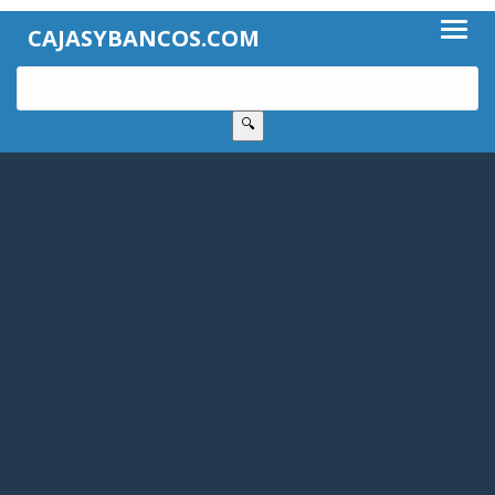
CAJASYBANCOS.COM
🔍