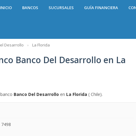
INICIO
BANCOS
SUCURSALES
GUÍA FINANCIERA
CO
l Desarrollo
La Florida
nco Banco Del Desarrollo en La
l banco
Banco Del Desarrollo
en
La Florida
( Chile).
a 7498