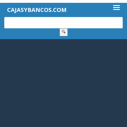
CAJASYBANCOS.COM
🔍