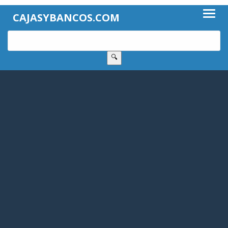
CAJASYBANCOS.COM
🔍