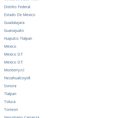
Distrito Federal
Estado De Mexico
Guadalajara
Guanajuato
Huipulco Tlalpan
Mexico
Mexico D.f
Mexico D.f.
Monterry.n.l
Nezahualcoyolt
Sonora
Tlalpan
Toluca
Torreon
Venustiano Carranza