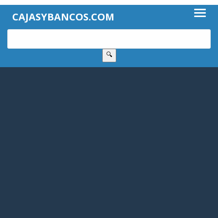
CAJASYBANCOS.COM
🔍