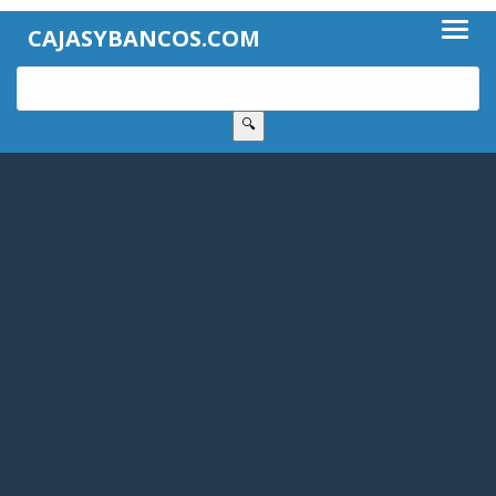
CAJASYBANCOS.COM
🔍