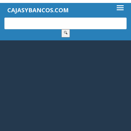
CAJASYBANCOS.COM
🔍