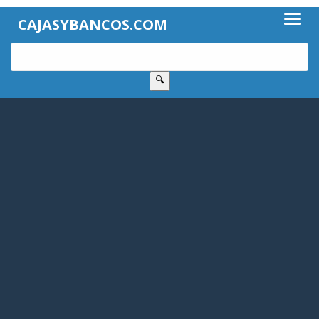
CAJASYBANCOS.COM
🔍