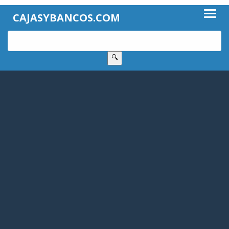
CAJASYBANCOS.COM
🔍