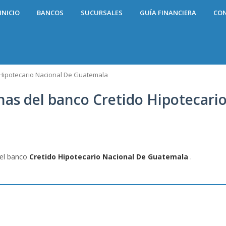
INICIO
BANCOS
SUCURSALES
GUÍA FINANCIERA
CO
Hipotecario Nacional De Guatemala
inas del banco Cretido Hipotecari
del banco
Cretido Hipotecario Nacional De Guatemala
.