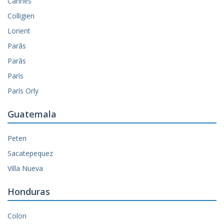
Cannes
Colligien
Lorient
Parã­s
Parã­s
París
París Orly
Guatemala
Peten
Sacatepequez
Villa Nueva
Honduras
Colon