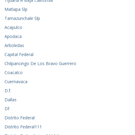
Tijuana A Baja California
Matlapa Slp
Tamazunchale Slp
Acapulco
Apodaca
Arboledas
Capital Federal
Chilpancingo De Los Bravo Guerrero
Coacalco
Cuernavaca
D.f.
Dallas
Df
Distrito Federal
Distrito Federal111