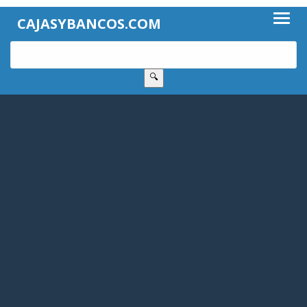
CAJASYBANCOS.COM
🔍