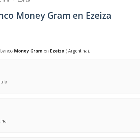
Gram
Ezeiza
anco Money Gram en Ezeiza
l banco
Money Gram
en
Ezeiza
( Argentina).
tria
tina