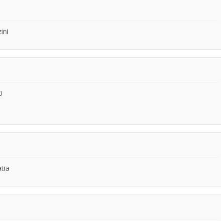
ini
0
tia