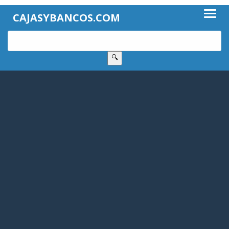
CAJASYBANCOS.COM
🔍