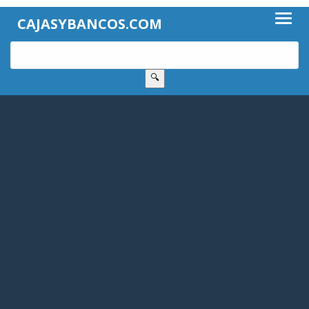
CAJASYBANCOS.COM
🔍