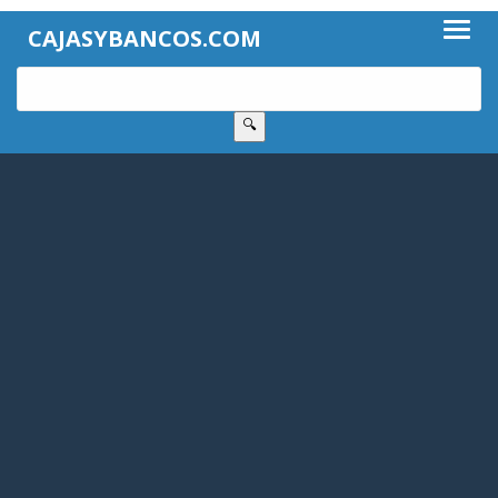
CAJASYBANCOS.COM
🔍