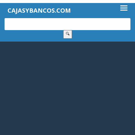
CAJASYBANCOS.COM
🔍