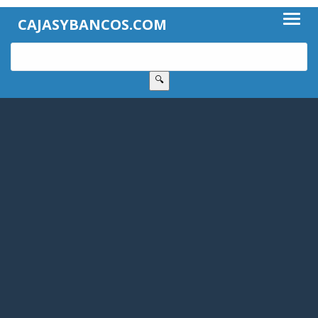
CAJASYBANCOS.COM
🔍