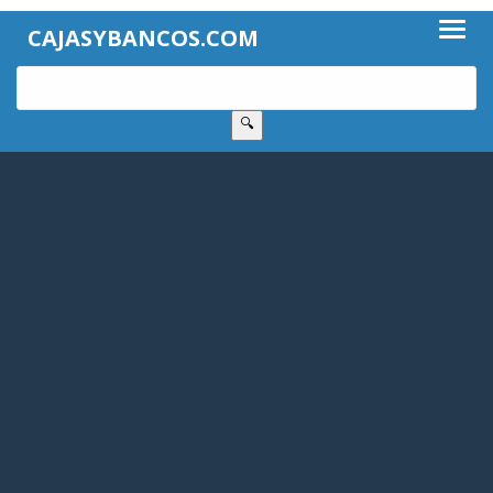
CAJASYBANCOS.COM
🔍