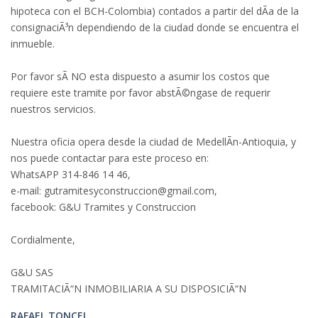
hipoteca con el BCH-Colombia) contados a partir del dÃ­a de la
consignaciÃ³n dependiendo de la ciudad donde se encuentra el
inmueble.
Por favor sÃ­ NO esta dispuesto a asumir los costos que
requiere este tramite por favor abstÃ©ngase de requerir
nuestros servicios.
Nuestra oficia opera desde la ciudad de MedellÃ­n-Antioquia, y
nos puede contactar para este proceso en:
WhatsAPP 314-846 14 46,
e-mail: gutramitesyconstruccion@gmail.com,
facebook: G&U Tramites y Construccion
Cordialmente,
G&U SAS
TRAMITACIÃ“N INMOBILIARIA A SU DISPOSICIÃ“N
RAFAEL TONCEL