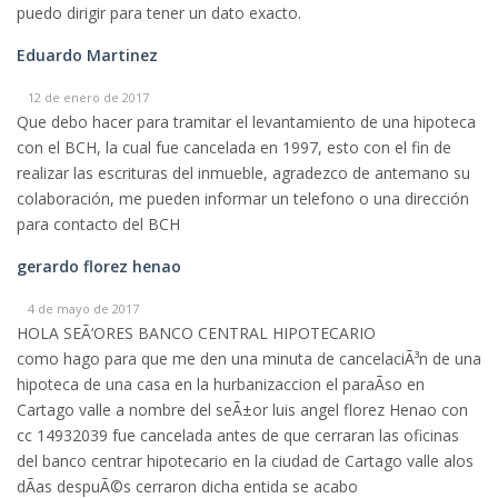
puedo dirigir para tener un dato exacto.
Eduardo Martinez
12 de enero de 2017
Que debo hacer para tramitar el levantamiento de una hipoteca
con el BCH, la cual fue cancelada en 1997, esto con el fin de
realizar las escrituras del inmueble, agradezco de antemano su
colaboración, me pueden informar un telefono o una dirección
para contacto del BCH
gerardo florez henao
4 de mayo de 2017
HOLA SEÃ‘ORES BANCO CENTRAL HIPOTECARIO
como hago para que me den una minuta de cancelaciÃ³n de una
hipoteca de una casa en la hurbanizaccion el paraÃ­so en
Cartago valle a nombre del seÃ±or luis angel florez Henao con
cc 14932039 fue cancelada antes de que cerraran las oficinas
del banco centrar hipotecario en la ciudad de Cartago valle alos
dÃ­as despuÃ©s cerraron dicha entida se acabo