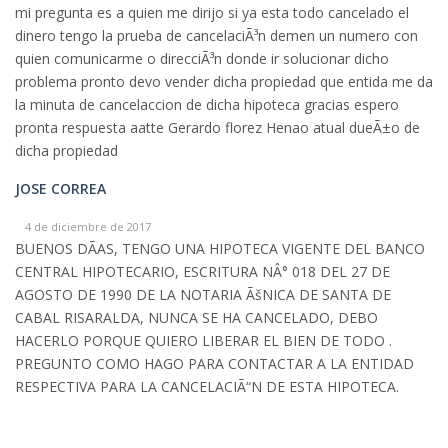
mi pregunta es a quien me dirijo si ya esta todo cancelado el
dinero tengo la prueba de cancelaciÃ³n demen un numero con
quien comunicarme o direcciÃ³n donde ir solucionar dicho
problema pronto devo vender dicha propiedad que entida me da
la minuta de cancelaccion de dicha hipoteca gracias espero
pronta respuesta aatte Gerardo florez Henao atual dueÃ±o de
dicha propiedad
JOSE CORREA
4 de diciembre de 2017
BUENOS DÃAS, TENGO UNA HIPOTECA VIGENTE DEL BANCO
CENTRAL HIPOTECARIO, ESCRITURA NÂ° 018 DEL 27 DE
AGOSTO DE 1990 DE LA NOTARIA ÃšNICA DE SANTA DE
CABAL RISARALDA, NUNCA SE HA CANCELADO, DEBO
HACERLO PORQUE QUIERO LIBERAR EL BIEN DE TODO .
PREGUNTO COMO HAGO PARA CONTACTAR A LA ENTIDAD
RESPECTIVA PARA LA CANCELACIÃ“N DE ESTA HIPOTECA.