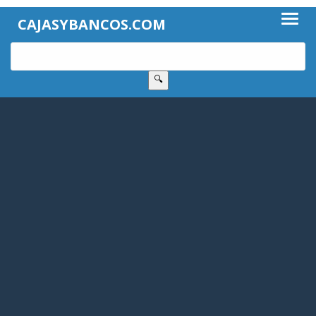
CAJASYBANCOS.COM
🔍