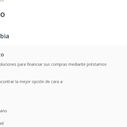
co
co
bia
co
oluciones para financiar sus compras mediante préstamos
contrar la mejor opción de cara a:
mano
dad