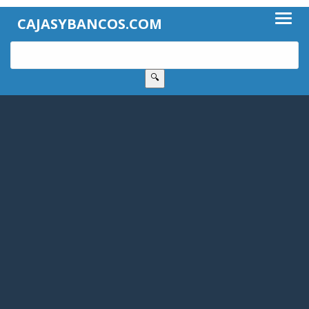
CAJASYBANCOS.COM
🔍