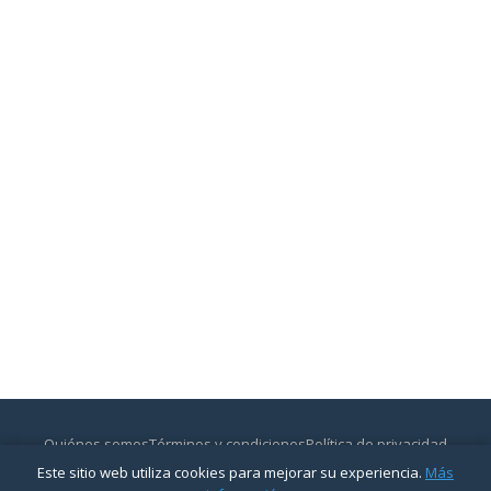
Quiénes somos
Términos y condiciones
Política de privacidad
Contactar
Este sitio web utiliza cookies para mejorar su experiencia.
Más
© 2026
CajasyBancos.com
— Todos los derechos reservados.