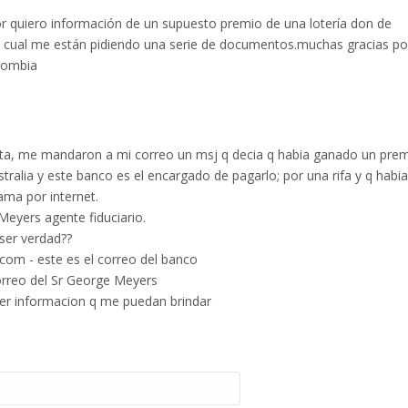
r quiero información de un supuesto premio de una lotería don de
l cual me están pidiendo una serie de documentos.muchas gracias po
lombia
lta, me mandaron a mi correo un msj q decia q habia ganado un pre
stralia y este banco es el encargado de pagarlo; por una rifa y q habi
ama por internet.
Meyers agente fiduciario.
 ser verdad??
om - este es el correo del banco
rreo del Sr George Meyers
er informacion q me puedan brindar