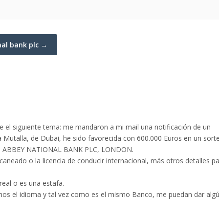
nal bank plc →
e el siguiente tema: me mandaron a mi mail una notificación de un
a Mutalla, de Dubai, he sido favorecida con 600.000 Euros en un sort
es el ABBEY NATIONAL BANK PLC, LONDON.
aneado o la licencia de conducir internacional, más otros detalles p
real o es una estafa.
mos el idioma y tal vez como es el mismo Banco, me puedan dar alg