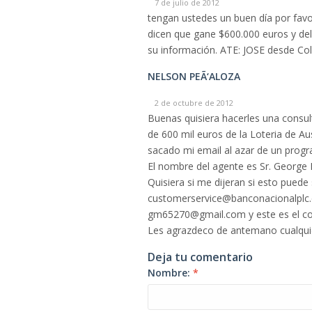
7 de julio de 2012
tengan ustedes un buen día por favo
dicen que gane $600.000 euros y de
su información. ATE: JOSE desde Co
NELSON PEÃ‘ALOZA
2 de octubre de 2012
Buenas quisiera hacerles una consu
de 600 mil euros de la Loteria de Au
sacado mi email al azar de un progr
El nombre del agente es Sr. George 
Quisiera si me dijeran si esto puede
customerservice@banconacionalplc.c
gm65270@gmail.com y este es el co
Les agrazdeco de antemano cualqui
Deja tu comentario
Nombre:
*