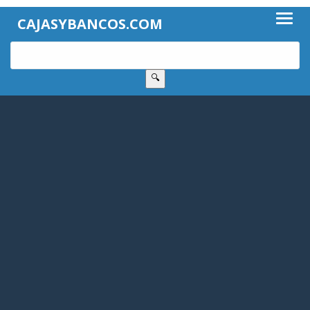
CAJASYBANCOS.COM
🔍